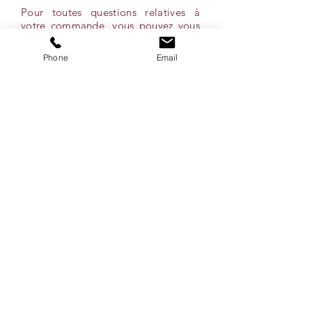
Pour toutes questions relatives à
votre commande, vous pouvez vous
référer à notre onglet ''Conditions''
ou simplement nous contacter par
Phone
Email
courriel, par téléphone ou via nos
réseaux sociaux!