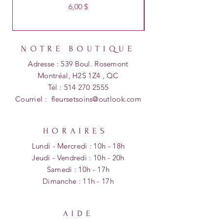
Prix
6,00 $
NOTRE BOUTIQUE
Adresse : 539 Boul. Rosemont
Montréal, H2S 1Z4 , QC
Tél :
514 270 2555
Courriel :
fleursetsoins@outlook.com
HORAIRES
Lundi - Mercredi : 10h - 18h
​​Jeudi - Vendredi : 10h - 20h
​Samedi : 10h - 17h
Dimanche :
11h - 17
h
AIDE