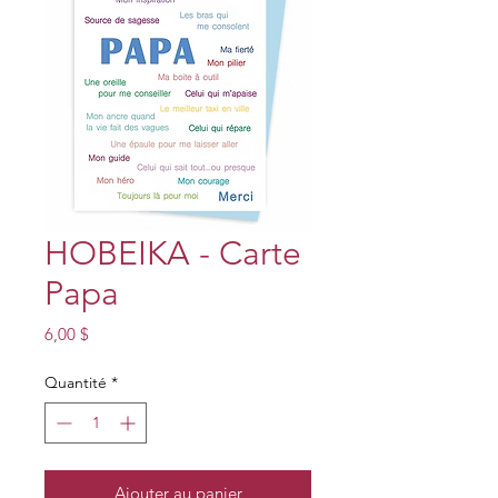
HOBEIKA - Carte
Papa
Prix
6,00 $
Quantité
*
Ajouter au panier