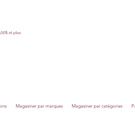
Livraison boîtes cadeaux 12$ partout au Québec 24h-72h
,00$ et plus
oins
Magasiner par marques
Magasiner par catégories
P