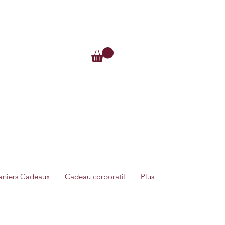
Se connecter
Me connecter
aniers Cadeaux
Cadeau corporatif
Plus