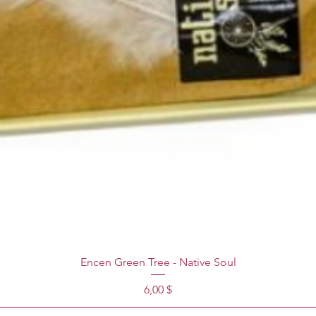
Encen Green Tree - Native Soul
Prix
6,00 $