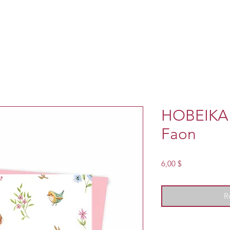
HOBEIKA 
Faon
Prix
6,00 $
R