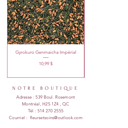
Gyrokuro Genmaicha Impérial
Prix
10,99 $
NOTRE BOUTIQUE
Adresse : 539 Boul. Rosemont
Montréal, H2S 1Z4 , QC
Tél :
514 270 2555
Courriel :
fleursetsoins@outlook.com