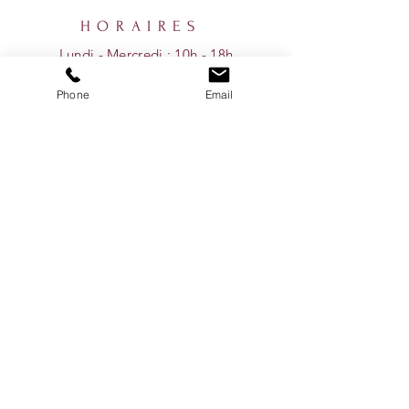
HORAIRES
Lundi - Mercredi : 10h - 18h
​​Jeudi - Vendredi : 10h - 20h
Phone
Email
​Samedi : 10h - 17h
Dimanche :
11h - 17
h
AIDE
Pour toutes questions relatives à
votre commande, vous pouvez vous
référer à notre onglet ''Conditions''
ou simplement nous contacter par
courriel, par téléphone ou via nos
réseaux sociaux!