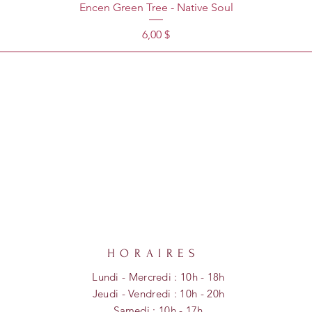
Encen Green Tree - Native Soul
Prix
6,00 $
HORAIRES
Lundi - Mercredi : 10h - 18h
​​Jeudi - Vendredi : 10h - 20h
​Samedi : 10h - 17h