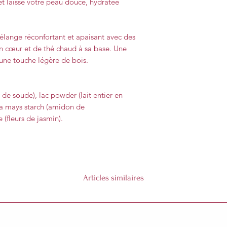
 et laisse votre peau douce, hydratée
lange réconfortant et apaisant avec des
n cœur et de thé chaud à sa base. Une
 une touche légère de bois.
de soude), lac powder (lait entier en
ea mays starch (amidon de
 (fleurs de jasmin).
Articles similaires