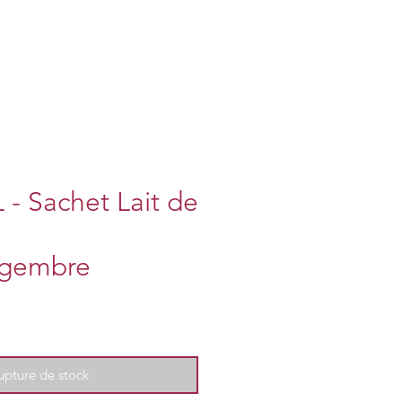
 - Sachet Lait de
ngembre
upture de stock