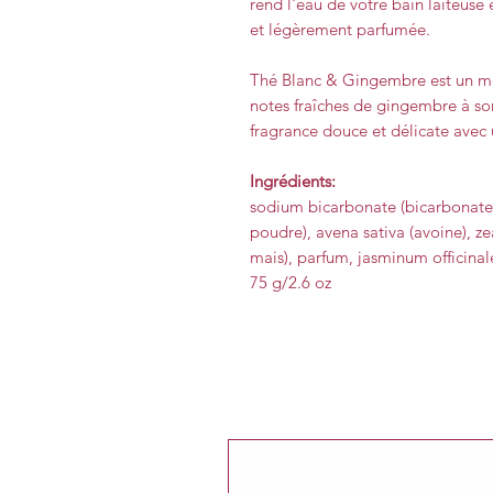
rend l'eau de votre bain laiteuse
et légèrement parfumée.
Thé Blanc & Gingembre est un mé
notes fraîches de gingembre à so
fragrance douce et délicate avec
Ingrédients:
sodium bicarbonate (bicarbonate 
poudre), avena sativa (avoine), z
mais), parfum, jasminum officinale
75 g/2.6 oz