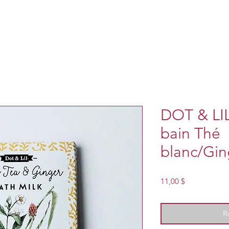
DOT & LIL
bain Thé
blanc/Gi
Prix
11,00 $
R