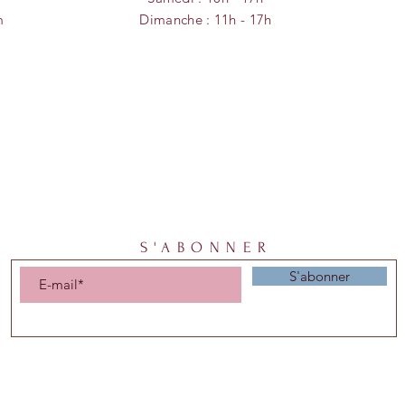
m
Dimanche :
11h - 17
h
S'ABONNER
S'abonner