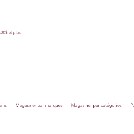
Livraison boîtes cadeaux 12$ partout au Québec 24h-72h
,00$ et plus
oins
Magasiner par marques
Magasiner par catégories
P