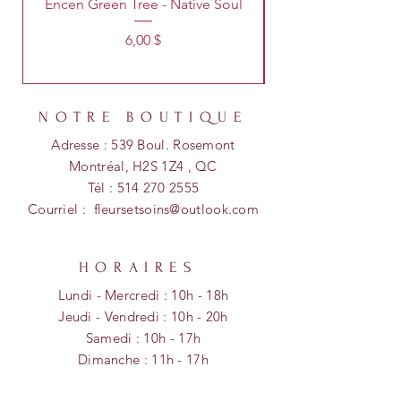
Encen Green Tree - Native Soul
Prix
6,00 $
NOTRE BOUTIQUE
Adresse : 539 Boul. Rosemont
Montréal, H2S 1Z4 , QC
Tél :
514 270 2555
Courriel :
fleursetsoins@outlook.com
HORAIRES
Lundi - Mercredi : 10h - 18h
​​Jeudi - Vendredi : 10h - 20h
​Samedi : 10h - 17h
Dimanche :
11h - 17
h