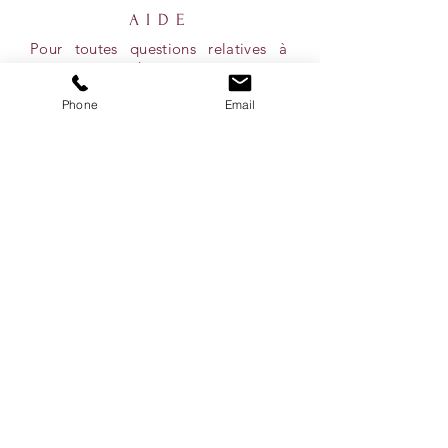
AIDE
Pour toutes questions relatives à
votre commande, vous pouvez vous
référer à notre onglet ''Conditions''
ou simplement nous contacter par
Phone
Email
courriel, par téléphone ou via nos
réseaux sociaux!