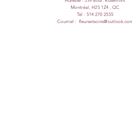
Adresse : 539 Boul. Rosemont
Montréal, H2S 1Z4 , QC
Tél : 514 270 2555
Courriel :
fleursetsoins@outlook.co