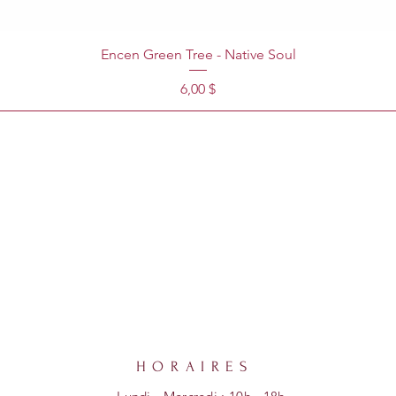
Encen Green Tree - Native Soul
Prix
6,00 $
HORAIRES