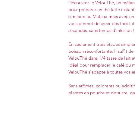
Découvrez le VelouThé, un mélan
pour préparer un thé latté instan
similaire au Matcha mais avec un
vous permet de créer des thés lat
secondes, sans temps d'infusion !
En seulement trois étapes simple
boisson réconfortante. Il suffit d
VelouThé dans 1/4 tasse de lait e
Idéal pour remplacer le café du m
VelouThé s'adapte à toutes vos e
Sans arômes, colorants ou addit
plantes en poudre et de sucre, ga