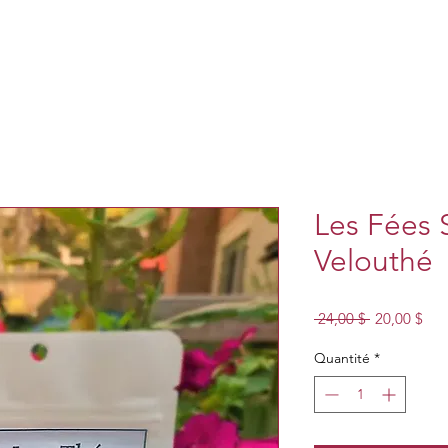
Les Fées S
Velouthé
Prix
Prix
 24,00 $ 
20,00 $
original
pro
Quantité
*