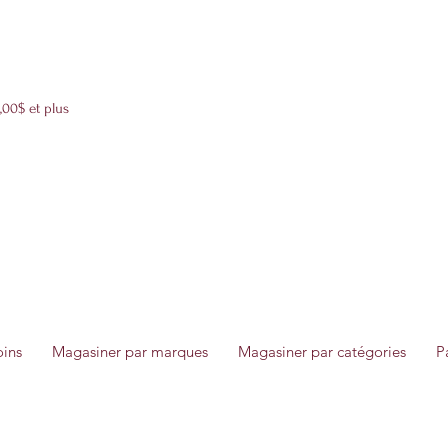
Livraison boîtes cadeaux 12$ partout au Québec 24h-72h
,00$ et plus
oins
Magasiner par marques
Magasiner par catégories
P