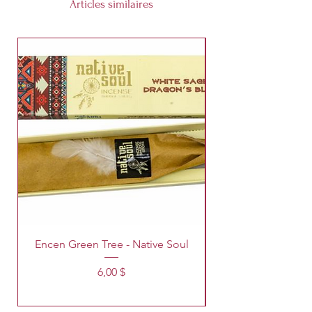
Articles similaires
Encen Green Tree - Native Soul
Prix
6,00 $