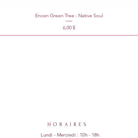
Encen Green Tree - Native Soul
Prix
6,00 $
HORAIRES
Lundi - Mercredi : 10h - 18h