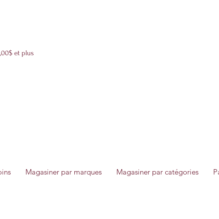
Livraison boîtes cadeaux 12$ partout au Québec 24h-72h
,00$ et plus
oins
Magasiner par marques
Magasiner par catégories
P